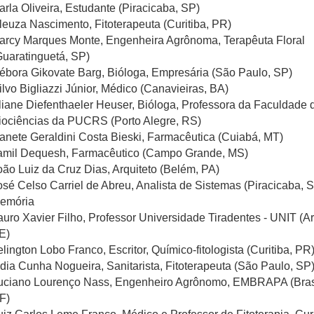
arla Oliveira, Estudante (Piracicaba, SP)
leuza Nascimento, Fitoterapeuta (Curitiba, PR)
arcy Marques Monte, Engenheira Agrônoma, Terapêuta Floral
Guaratinguetá, SP)
ébora Gikovate Barg, Bióloga, Empresária (São Paulo, SP)
ilvo Bigliazzi Júnior, Médico (Canavieiras, BA)
liane Diefenthaeler Heuser, Bióloga, Professora da Faculdade 
iociências da PUCRS (Porto Alegre, RS)
sanete Geraldini Costa Bieski, Farmacêutica (Cuiabá, MT)
amil Dequesh, Farmacêutico (Campo Grande, MS)
oão Luiz da Cruz Dias, Arquiteto (Belém, PA)
osé Celso Carriel de Abreu, Analista de Sistemas (Piracicaba, S
emória
auro Xavier Filho, Professor Universidade Tiradentes - UNIT (Ar
E)
elington Lobo Franco, Escritor, Químico-fitologista (Curitiba, PR
idia Cunha Nogueira, Sanitarista, Fitoterapeuta (São Paulo, SP
uciano Lourenço Nass, Engenheiro Agrônomo, EMBRAPA (Brasí
F)