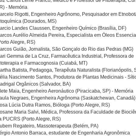
uiz Carlos Leme Franco, Médico e Professor de Fitoterapia, Curi
R) - Memória
arcelo Rigotti, Engenheiro Agrônomo, Pesquisador em Etnobot
itoquímica (Dourados, MS)
arcio Landes Claussen, Engenheiro Químico (Brasília, DF)
arcos Aurélio Almeida Pereira, Especialista em Óleos Essencia
Porto Alegre, RS)
arcos Guião, Jornalista, São Gonçalo do Rio das Pedras (MG)
ari Gemma de La Cruz, Farmacêutica Industrial, Professora de
itoterapia e Farmacognosia (Cuiabá, MT)
artha Batista, Pedagoga, Terapêuta Naturalista (Florianópolis, 
élia Nascimento Santos, Produtora de Plantas Medicinais - Síti
adrigal Orgânicos (Salvador, BA)
lete Maia, Engenheiro Aeronáutico (Piracicaba, SP) - Memória
aula Negraes, Engenheira Agrônoma (Saskatchewan, Canadá)
osa Lúcia Dutra Ramos, Bióloga (Porto Alegre, RS)
osane Maria Salvi, Médica, Professora da Faculdade de Biociê
a PUCRS (Porto Alegre, RS)
ubem Regateiro, Massoterapeuta (Belém, PA)
érgio Antonio Barraca, estudante de Engenharia Agronômica