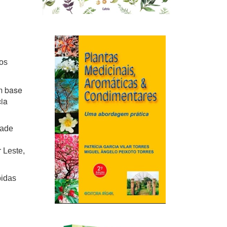
os
om base
ia
dade
 Leste,
idas