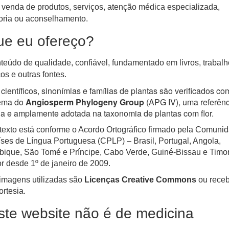
venda de produtos, serviços, atenção médica especializada,
oria ou aconselhamento.
ue eu ofereço?
eúdo de qualidade, confiável, fundamentado em livros, trabalh
cos e outras fontes.
ientíficos, sinonímias e famílias de plantas são verificados c
tema do
Angiosperm Phylogeny Group
(APG IV), uma referênc
 e amplamente adotada na taxonomia de plantas com flor.
texto está conforme o Acordo Ortográfico firmado pela Comuni
ses de Língua Portuguesa (CPLP) – Brasil, Portugal, Angola,
que, São Tomé e Príncipe, Cabo Verde, Guiné-Bissau e Timor
r desde 1º de janeiro de 2009.
imagens utilizadas são
Licenças Creative Commons
ou receb
rtesia.
ste website não é de medicina