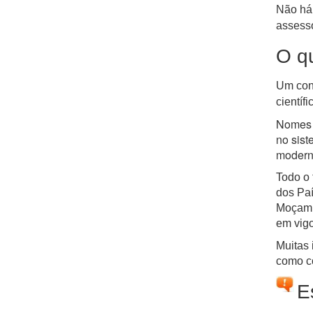
Não há 
assess
O q
Um cont
científi
Nomes c
no sis
moderna
Todo o 
dos Paí
Moçambi
em vigo
Muitas 
como co
E