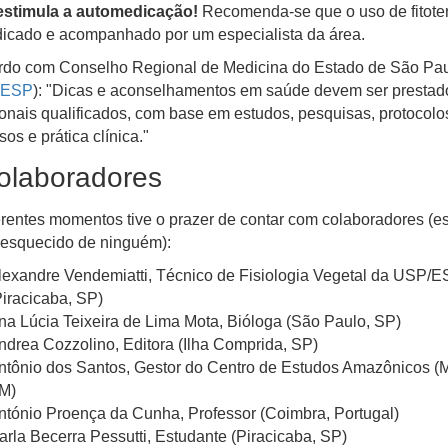
estimula a automedicação!
Recomenda-se que o uso de fitote
dicado e acompanhado por um especialista da área.
rdo com Conselho Regional de Medicina do Estado de São Pa
ESP
): "Dicas e aconselhamentos em saúde devem ser prestad
ionais qualificados, com base em estudos, pesquisas, protocolo
os e prática clínica."
olaboradores
rentes momentos tive o prazer de contar com colaboradores (e
 esquecido de ninguém):
lexandre Vendemiatti, Técnico de Fisiologia Vegetal da USP/
Piracicaba, SP)
na Lúcia Teixeira de Lima Mota, Bióloga (São Paulo, SP)
ndrea Cozzolino, Editora (Ilha Comprida, SP)
ntônio dos Santos, Gestor do Centro de Estudos Amazônicos (
M)
ntónio Proença da Cunha, Professor (Coimbra, Portugal)
arla Becerra Pessutti, Estudante (Piracicaba, SP)