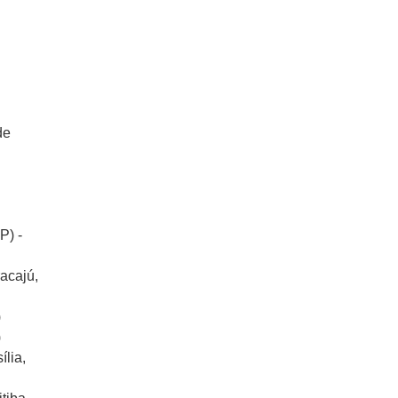
de
P) -
acajú,
)
)
lia,