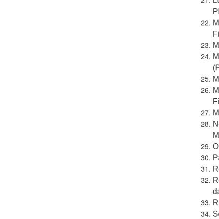
L
P
M
F
M
M
(
M
M
F
M
N
M
O
P
R
R
d
R
S