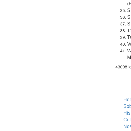
(
S
S
S
T
T
V
W
M
43098 le
Ho
So
His
Col
Nos