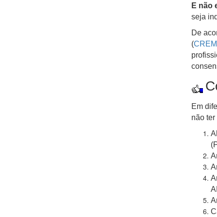
E não 
seja in
De aco
(
CREM
profiss
consens
C
Em dife
não ter
A
(
A
A
A
A
A
C