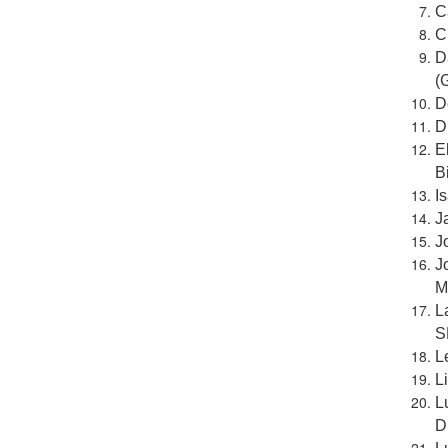
C
C
D
(
D
D
E
B
I
J
J
J
M
L
S
L
L
L
D