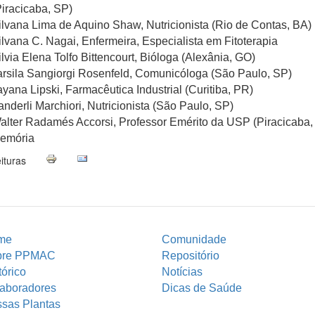
Piracicaba, SP)
ilvana Lima de Aquino Shaw, Nutricionista (Rio de Contas, BA)
ilvana C. Nagai, Enfermeira, Especialista em Fitoterapia
ilvia Elena Tolfo Bittencourt, Bióloga (Alexânia, GO)
arsila Sangiorgi Rosenfeld, Comunicóloga (São Paulo, SP)
ayana Lipski, Farmacêutica Industrial (Curitiba, PR)
anderli Marchiori, Nutricionista (São Paulo, SP)
alter Radamés Accorsi, Professor Emérito da USP (Piracicaba, 
emória
ituras
me
Comunidade
bre PPMAC
Repositório
tórico
Notícias
aboradores
Dicas de Saúde
sas Plantas