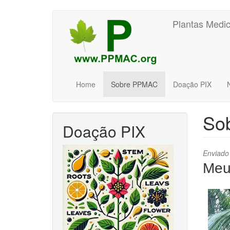
Pular
Plantas Medic
para
o
conteúdo
principal
Home
Sobre PPMAC
Doação PIX
So
Doação PIX
Enviado
Meu 