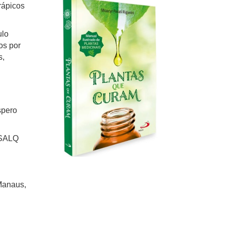
rápicos
ulo
os por
s,
spero
ESALQ
Manaus,