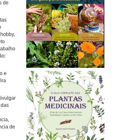
s de
tas
e
 hobby,
eto
rabalho
ão:
o e
ira
divulgar
 das
cia,
ncia de